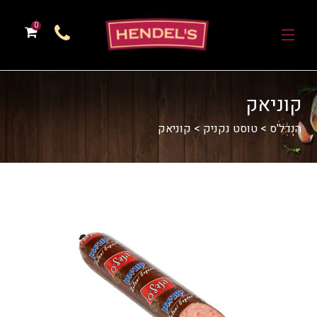
0
קוניאק
הנדל'ס
>
טוסט נקניק
>
קוניאק