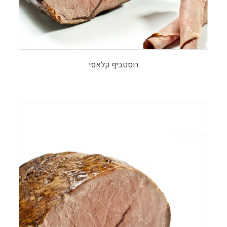
רוסטביף קלאסי