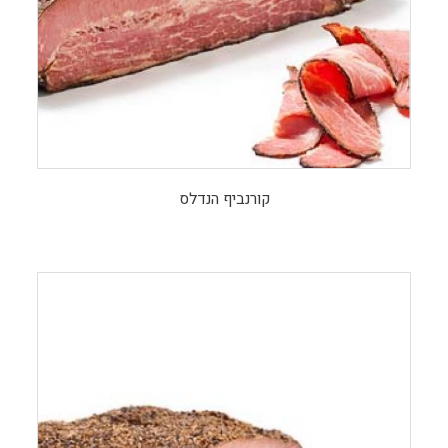
קורנביף הנדלס