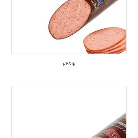
קוניאק