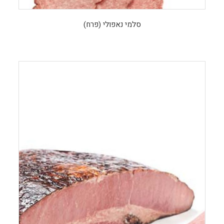
סלמי נאפולי (פרח)