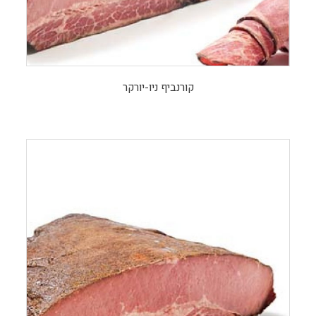
קורנביף ניו-יורקר