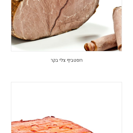
רוסטביף צלי בקר